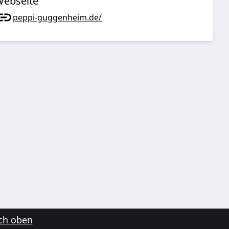
ebseite
peppi-guggenheim.de/
ch oben