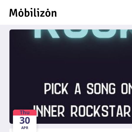
Thu
30
APR