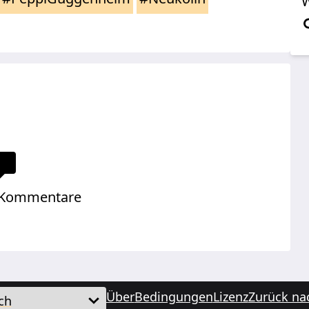
W
 Kommentare
Über
Bedingungen
Lizenz
Zurück na