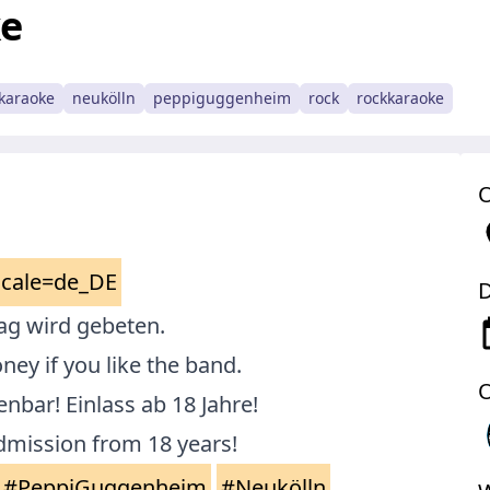
ke
karaoke
neukölln
peppiguggenheim
rock
rockkaraoke
O
ocale=de_DE
D
rag wird gebeten.
ney if you like the band.
O
bar! Einlass ab 18 Jahre!
dmission from 18 years!
#PeppiGuggenheim
#Neukölln