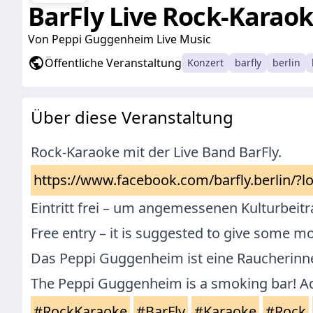
BarFly Live Rock-Karao
Von
Peppi Guggenheim Live Music
Öffentliche Veranstaltung
Konzert
barfly
berlin
Über diese Veranstaltung
Rock-Karaoke mit der Live Band BarFly.
https://www.facebook.com/barfly.berlin/?l
Eintritt frei – um angemessenen Kulturbeit
Free entry – it is suggested to give some mo
Das Peppi Guggenheim ist eine Raucherinnen
The Peppi Guggenheim is a smoking bar! A
#RockKaraoke
#BarFly
#Karaoke
#Rock