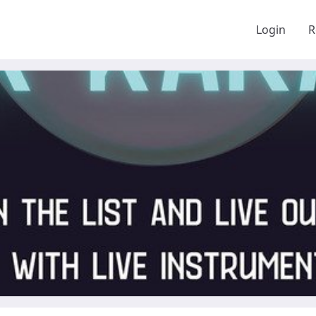
Login
R