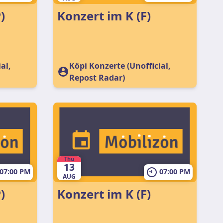
)
Konzert im K (F)
al,
Köpi Konzerte (Unofficial,
Repost Radar)
Thu
13
07:00 PM
07:00 PM
AUG
)
Konzert im K (F)