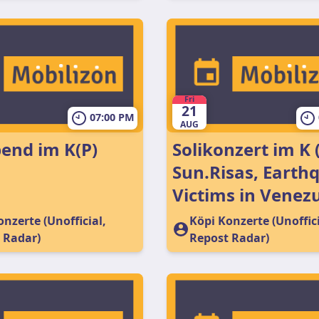
Fri
21
07:00 PM
AUG
end im K(P)
Solikonzert im K (
Sun.Risas, Earth
Victims in Venez
nzerte (Unofficial,
Köpi Konzerte (Unoffici
 Radar)
Repost Radar)