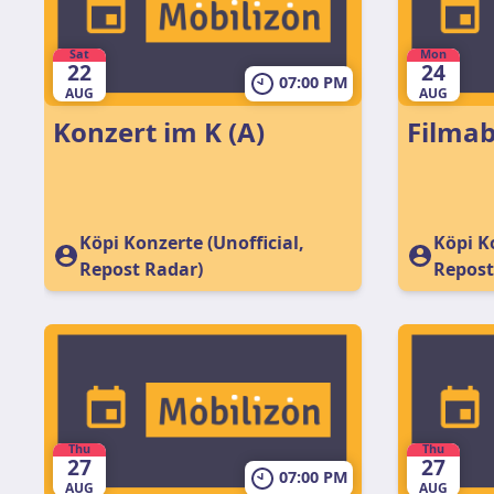
Sat
Mon
22
24
07:00 PM
AUG
AUG
Konzert im K (A)
Filmab
Köpi Konzerte (Unofficial,
Köpi Ko
Repost Radar)
Repost
Thu
Thu
27
27
07:00 PM
AUG
AUG