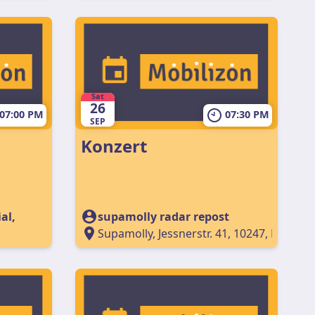
Sat
26
07:00 PM
07:30 PM
SEP
Konzert
al,
supamolly radar repost
Supamolly, Jessnerstr. 41, 10247, Berlin,