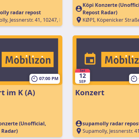
Köpi Konzerte (Unoffici
lly radar repost
Repost Radar)
ly, Jessnerstr. 41, 10247, Berlin, Germany
KØPI, Köpenicker Straße
Sat
12
07:00 PM
SEP
t im K (A)
Konzert
nzerte (Unofficial,
supamolly radar repos
 Radar)
Supamolly, Jessnerstr. 4