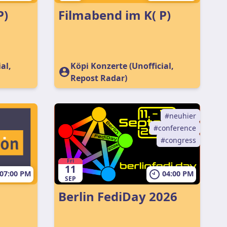
 K( P)
Filmabend im K( P)
al,
Köpi Konzerte (Unofficial,
Repost Radar)
neuhier
conference
congress
Fri
11
07:00 PM
04:00 PM
SEP
Berlin FediDay 2026