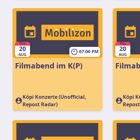
Thu
Thu
20
20
07:00 PM
AUG
AUG
Filmabend im K(P)
Filmab
Köpi Konzerte (Unofficial,
Köpi Ko
Repost Radar)
Repost