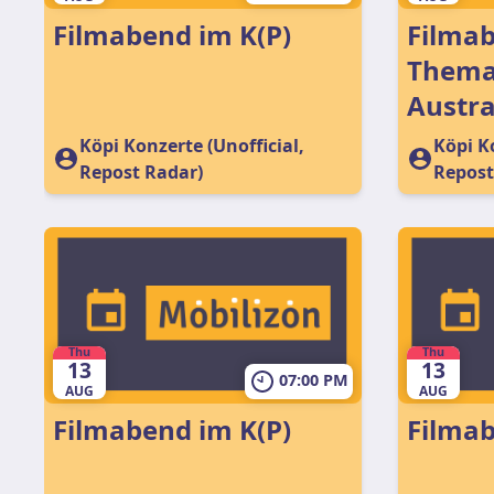
Filmabend im K(P)
Filmab
Thema:
Austra
Köpi Konzerte (Unofficial,
Köpi Ko
Repost Radar)
Repost
Thu
Thu
13
13
07:00 PM
AUG
AUG
Filmabend im K(P)
Filmab