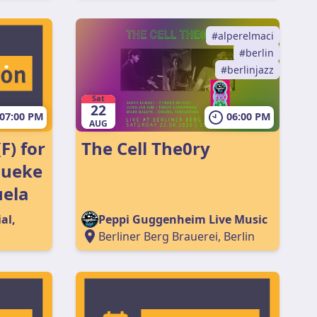
alperelmaci
berlin
berlinjazz
Sat
22
07:00 PM
06:00 PM
AUG
F) for
The Cell The0ry
queke
uela
al,
Peppi Guggenheim Live Music
Berliner Berg Brauerei, Berlin