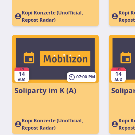
Köpi Konzerte (Unofficial,
Köpi Ko
Repost Radar)
Repost
Fri
Fri
14
14
07:00 PM
AUG
AUG
Soliparty im K (A)
Solipa
Köpi Konzerte (Unofficial,
Köpi Ko
Repost Radar)
Repost