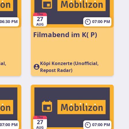
Thu
27
06:30 PM
07:00 PM
AUG
Filmabend im K( P)
al,
Köpi Konzerte (Unofficial,
Repost Radar)
Thu
27
07:00 PM
07:00 PM
AUG