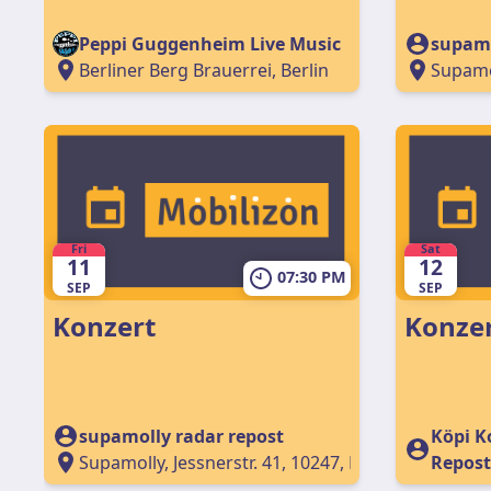
Peppi Guggenheim Live Music
supamo
Berliner Berg Brauerrei, Berlin
Supamol
Fri
Sat
11
12
07:30 PM
SEP
SEP
Konzert
Konzer
supamolly radar repost
Köpi Ko
Supamolly, Jessnerstr. 41, 10247, Berlin, Germany
Repost