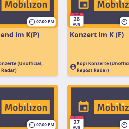
Wed
26
07:00 PM
AUG
end im K(P)
Konzert im K (F)
nzerte (Unofficial,
Köpi Konzerte (Unoffici
 Radar)
Repost Radar)
Thu
27
07:00 PM
AUG