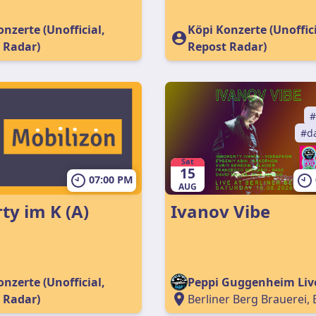
nzerte (Unofficial,
Köpi Konzerte (Unoffici
 Radar)
Repost Radar)
d
Sat
15
07:00 PM
AUG
rty im K (A)
Ivanov Vibe
nzerte (Unofficial,
Peppi Guggenheim Liv
 Radar)
Berliner Berg Brauerei, 