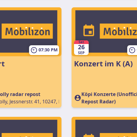
Sat
26
07:30 PM
SEP
rt
Konzert im K (A)
lly radar repost
Köpi Konzerte (Unoffici
ly, Jessnerstr. 41, 10247, Berlin, Germany
Repost Radar)