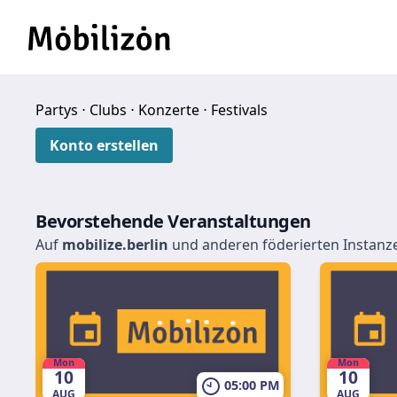
Partys ⋅ Clubs ⋅ Konzerte ⋅ Festivals
Konto erstellen
Bevorstehende Veranstaltungen
Auf
mobilize.berlin
und anderen föderierten Instanz
Mon
Mon
10
10
05:00 PM
AUG
AUG