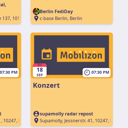
al,
Berlin FediDay
 137, 10179, Berlin, Germany
c-base Berlin, Berlin
Fri
18
07:30 PM
07:30 PM
SEP
Konzert
t
supamolly radar repost
1, 10247, Berlin, Germany
Supamolly, Jessnerstr. 41, 10247, Berlin,