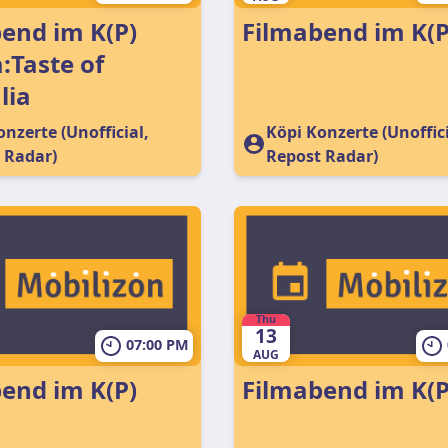
end im K(P)
Filmabend im K(P
Taste of
lia
nzerte (Unofficial,
Köpi Konzerte (Unoffici
 Radar)
Repost Radar)
Thu
13
07:00 PM
AUG
end im K(P)
Filmabend im K(P