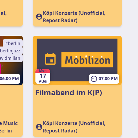
al,
Köpi Konzerte (Unofficial,
Repost Radar)
berlin
berlinjazz
avidmillan
Mon
17
06:00 PM
07:00 PM
AUG
Filmabend im K(P)
e Music
Köpi Konzerte (Unofficial,
Berlin
Repost Radar)