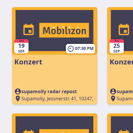
Sat
Fri
19
25
07:30 PM
SEP
SEP
Konzert
Konze
supamolly radar repost
supamo
Supamolly, Jessnerstr. 41, 10247, Berlin, Germany
Supamol