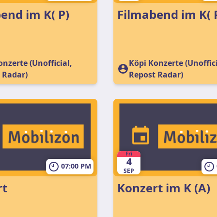
Filmabend im K( P)
Filmabend im
nzerte (Unofficial,
Köpi Konzerte (Unoffici
 Radar)
Repost Radar)
Fri
4
07:00 PM
SEP
rt
Konzert im K (A)