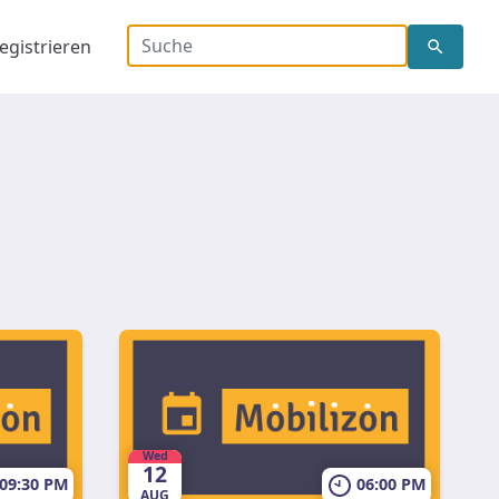
Schlagwort, Veranstaltu
egistrieren
Wed
12
09:30 PM
06:00 PM
AUG