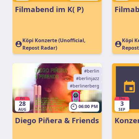
Filmabend im K( P)
Köpi Konzerte (Unofficial,
Köpi Ko
Repost Radar)
Repost
berlin
berlinjazz
berlinerberg
Fri
Thu
28
3
06:00 PM
AUG
SEP
Diego Piñera & Friends
Konze