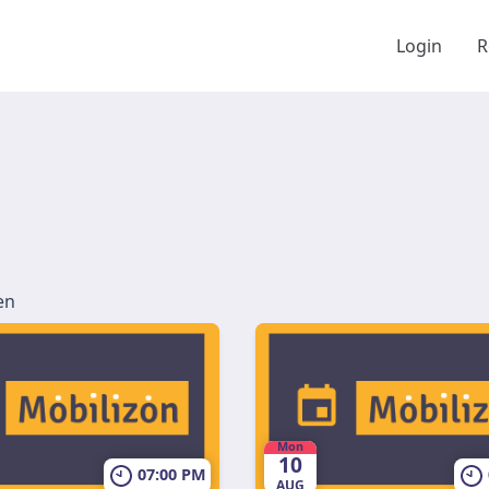
Login
R
en
Mon
10
07:00 PM
AUG